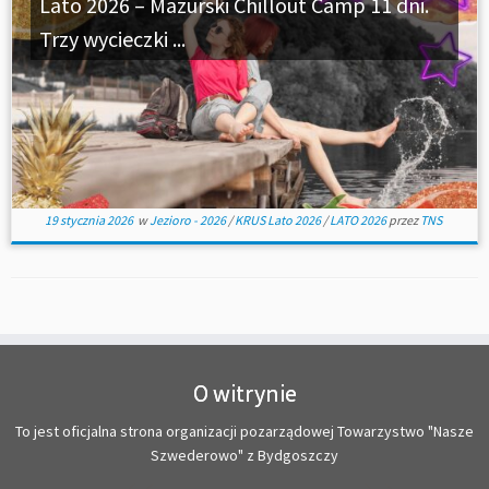
Lato 2026 – Mazurski Chillout Camp 11 dni.
Trzy wycieczki ...
19 stycznia 2026
w
Jezioro - 2026
/
KRUS Lato 2026
/
LATO 2026
przez
TNS
O witrynie
To jest oficjalna strona organizacji pozarządowej Towarzystwo "Nasze
Szwederowo" z Bydgoszczy