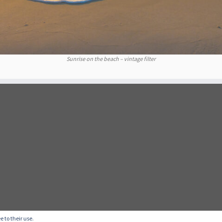
Sunrise on the beach – vintage filter
e to their use.