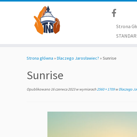
Strona G
STANDAR
Skip
to
Strona główna
»
Dlaczego Jarosławiec?
»
Sunrise
content
Sunrise
Opublikowano
16 czerwca 2023
w wymiarach
2560 × 1709
w
Dlaczego Ja