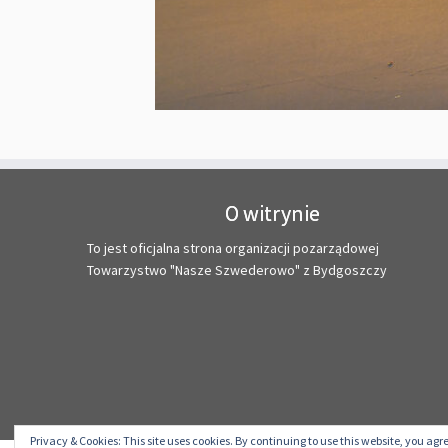
O witrynie
To jest oficjalna strona organizacji pozarządowej
Towarzystwo "Nasze Szwederowo" z Bydgoszczy
Privacy & Cookies: This site uses cookies. By continuing to use this website, you agre