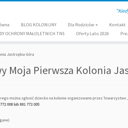
"Kied
łówna
BLOG KOLONIJNY
Dla Rodziców
Kontakt
DY OCHRONY MAŁOLETNICH TNS
Oferty Lato 2026
Pre
nia Jastrzębia Góra
y Moja Pierwsza Kolonia Jas
tórego można zgłosić dziecko na kolonie organizowane przez Towarzystw
772 008 lub 881 772 005
agane)