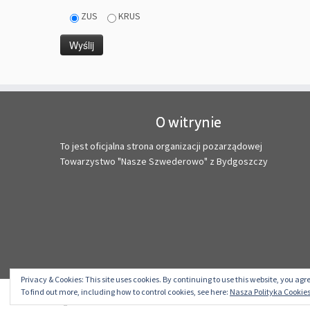
ZUS
KRUS
O witrynie
To jest oficjalna strona organizacji pozarządowej
Towarzystwo "Nasze Szwederowo" z Bydgoszczy
Privacy & Cookies: This site uses cookies. By continuing to use this website, you agre
To find out more, including how to control cookies, see here:
Nasza Polityka Cookies