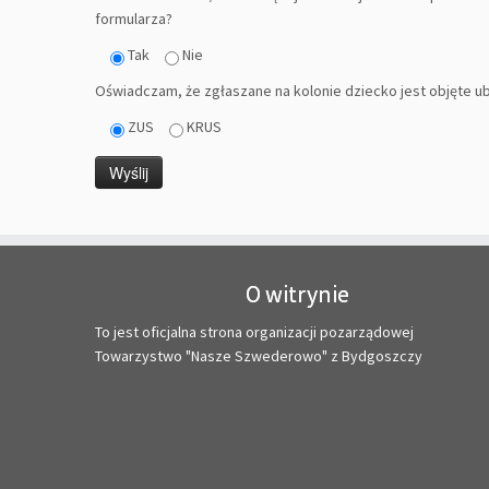
formularza?
Tak
Nie
Oświadczam, że zgłaszane na kolonie dziecko jest objęte 
ZUS
KRUS
O witrynie
To jest oficjalna strona organizacji pozarządowej
Towarzystwo "Nasze Szwederowo" z Bydgoszczy