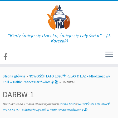
"Kiedy śmieje się dziecko, śmieje się cały świat" – (J.
Korczak)
Skip
to
Strona główna
»
NOWOŚĆ!!! LATO 2026🌴 RELAX & LUZ – Młodzieżowy
content
Chill w Baltic Resort Darłówko! ☀️🏖
»
DARBW-1
DARBW-1
Opublikowano
2 marca 2026
w wymiarach
2560 × 1732
w
NOWOŚĆ!!! LATO 2026🌴
RELAX & LUZ – Młodzieżowy Chill w Baltic Resort Darłówko! ☀️🏖
.