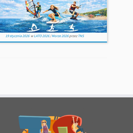
19 stycznia 2026
w
LATO 2026
/
Morze 2026
przez
TNS