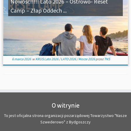
Nowość!!!!! Lato 2026 – Ostrowo- Reset
Camp – Złap Oddech ...
6 marca 2026
w
KRUS Lato 2026
/
LATO 2026
/
Morze 2026
przez
TNS
O witrynie
To jest oficjalna strona organizacji pozarządowej Towarzystwo "Nasze
Szwederowo" z Bydgoszczy