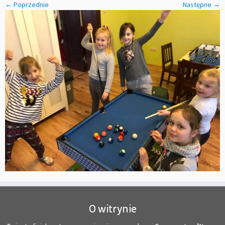
← Poprzednie
Następne →
O witrynie