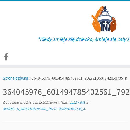
"Kiedy śmieje się dziecko, śmieje się cały ś
Skip
to
Strona główna
»
364045976_601494785402561_7927219607842050735_n
content
364045976_601494785402561_792
Opublikowano
24 stycznia 2024
w wymiarach
1125 × 842
w
364045976_601494785402561_7927219607842050735_n
.