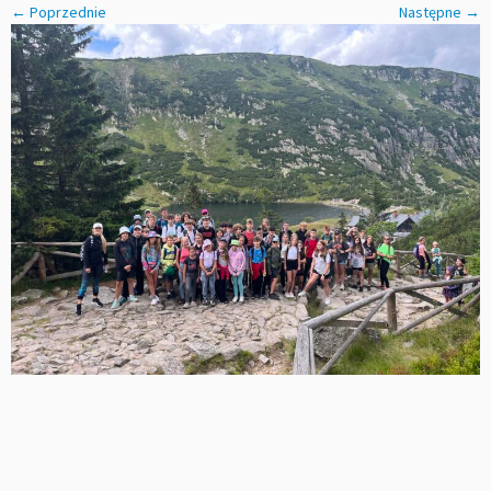
← Poprzednie
Następne →