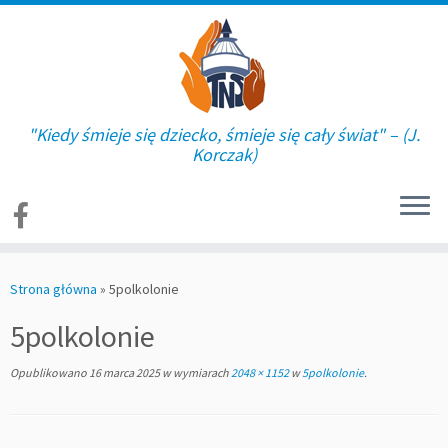
"Kiedy śmieje się dziecko, śmieje się cały świat" – (J.
Korczak)
Skip
to
Strona główna
»
5polkolonie
content
5polkolonie
Opublikowano
16 marca 2025
w wymiarach
2048 × 1152
w
5polkolonie
.